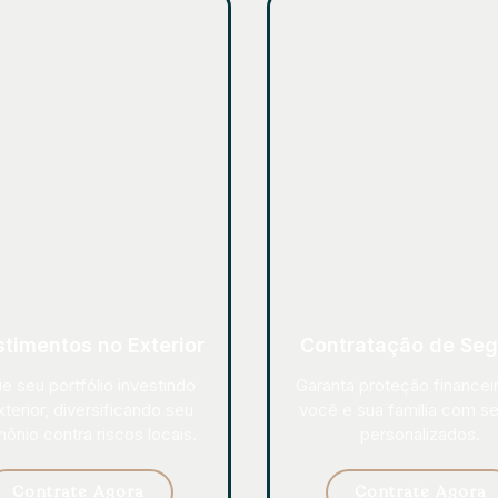
stimentos no Exterior
Contratação de Seg
e seu portfólio investindo
Garanta proteção financei
terior, diversificando seu
você e sua família com s
mônio contra riscos locais.
personalizados.
Contrate Agora
Contrate Agora