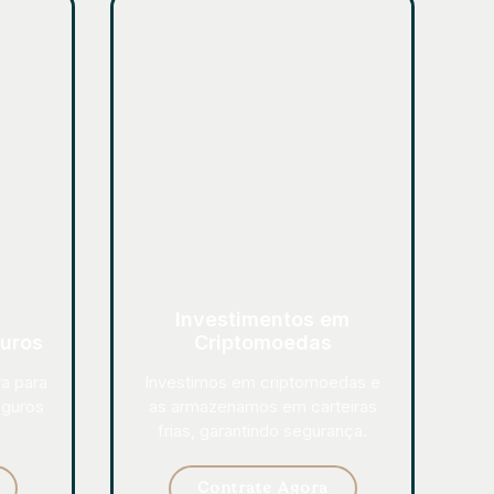
Investimentos em
uros
Criptomoedas
ra para
Investimos em criptomoedas e
eguros
as armazenamos em carteiras
frias, garantindo segurança.
Contrate Agora