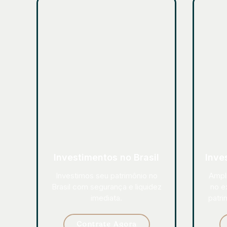
Investimentos no Brasil
Inve
Investimos seu patrimônio no
Ampli
Brasil com segurança e liquidez
no ex
imediata.
patri
Contrate Agora